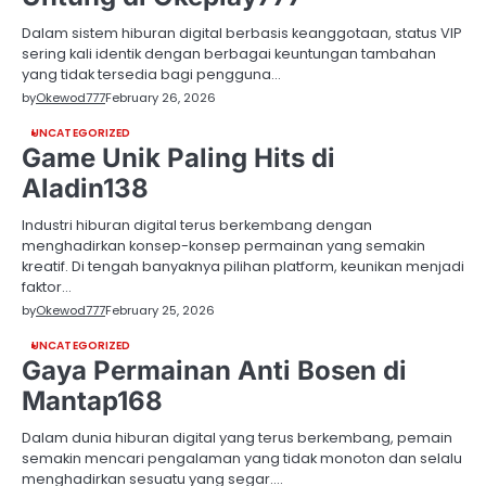
Dalam sistem hiburan digital berbasis keanggotaan, status VIP
sering kali identik dengan berbagai keuntungan tambahan
yang tidak tersedia bagi pengguna…
by
Okewod777
February 26, 2026
UNCATEGORIZED
Game Unik Paling Hits di
Aladin138
Industri hiburan digital terus berkembang dengan
menghadirkan konsep-konsep permainan yang semakin
kreatif. Di tengah banyaknya pilihan platform, keunikan menjadi
faktor…
by
Okewod777
February 25, 2026
UNCATEGORIZED
Gaya Permainan Anti Bosen di
Mantap168
Dalam dunia hiburan digital yang terus berkembang, pemain
semakin mencari pengalaman yang tidak monoton dan selalu
menghadirkan sesuatu yang segar.…