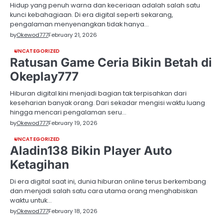
Hidup yang penuh warna dan keceriaan adalah salah satu
kunci kebahagiaan. Di era digital seperti sekarang,
pengalaman menyenangkan tidak hanya…
by
Okewod777
February 21, 2026
UNCATEGORIZED
Ratusan Game Ceria Bikin Betah di
Okeplay777
Hiburan digital kini menjadi bagian tak terpisahkan dari
keseharian banyak orang. Dari sekadar mengisi waktu luang
hingga mencari pengalaman seru…
by
Okewod777
February 19, 2026
UNCATEGORIZED
Aladin138 Bikin Player Auto
Ketagihan
Di era digital saat ini, dunia hiburan online terus berkembang
dan menjadi salah satu cara utama orang menghabiskan
waktu untuk…
by
Okewod777
February 18, 2026