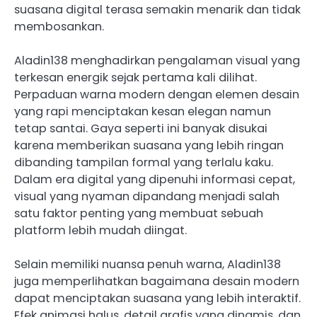
suasana digital terasa semakin menarik dan tidak
membosankan.
Aladin138 menghadirkan pengalaman visual yang
terkesan energik sejak pertama kali dilihat.
Perpaduan warna modern dengan elemen desain
yang rapi menciptakan kesan elegan namun
tetap santai. Gaya seperti ini banyak disukai
karena memberikan suasana yang lebih ringan
dibanding tampilan formal yang terlalu kaku.
Dalam era digital yang dipenuhi informasi cepat,
visual yang nyaman dipandang menjadi salah
satu faktor penting yang membuat sebuah
platform lebih mudah diingat.
Selain memiliki nuansa penuh warna, Aladin138
juga memperlihatkan bagaimana desain modern
dapat menciptakan suasana yang lebih interaktif.
Efek animasi halus, detail grafis yang dinamis, dan