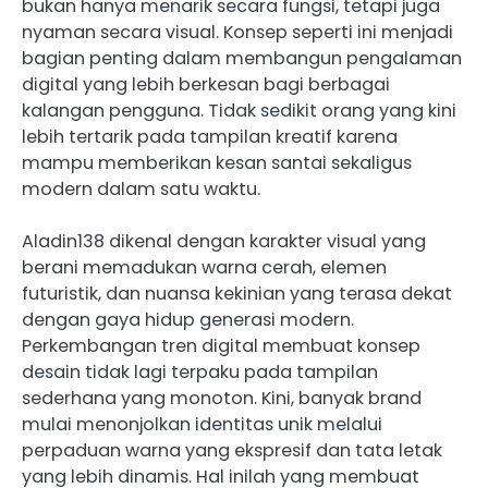
bukan hanya menarik secara fungsi, tetapi juga
nyaman secara visual. Konsep seperti ini menjadi
bagian penting dalam membangun pengalaman
digital yang lebih berkesan bagi berbagai
kalangan pengguna. Tidak sedikit orang yang kini
lebih tertarik pada tampilan kreatif karena
mampu memberikan kesan santai sekaligus
modern dalam satu waktu.
Aladin138 dikenal dengan karakter visual yang
berani memadukan warna cerah, elemen
futuristik, dan nuansa kekinian yang terasa dekat
dengan gaya hidup generasi modern.
Perkembangan tren digital membuat konsep
desain tidak lagi terpaku pada tampilan
sederhana yang monoton. Kini, banyak brand
mulai menonjolkan identitas unik melalui
perpaduan warna yang ekspresif dan tata letak
yang lebih dinamis. Hal inilah yang membuat