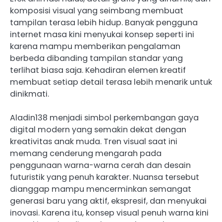
komposisi visual yang seimbang membuat
tampilan terasa lebih hidup. Banyak pengguna
internet masa kini menyukai konsep seperti ini
karena mampu memberikan pengalaman
berbeda dibanding tampilan standar yang
terlihat biasa saja. Kehadiran elemen kreatif
membuat setiap detail terasa lebih menarik untuk
dinikmati.
Aladin138 menjadi simbol perkembangan gaya
digital modern yang semakin dekat dengan
kreativitas anak muda. Tren visual saat ini
memang cenderung mengarah pada
penggunaan warna-warna cerah dan desain
futuristik yang penuh karakter. Nuansa tersebut
dianggap mampu mencerminkan semangat
generasi baru yang aktif, ekspresif, dan menyukai
inovasi. Karena itu, konsep visual penuh warna kini