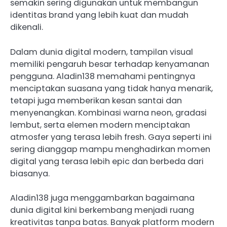
semakin sering digunakan untuk membangun
identitas brand yang lebih kuat dan mudah
dikenali.
Dalam dunia digital modern, tampilan visual
memiliki pengaruh besar terhadap kenyamanan
pengguna. Aladin138 memahami pentingnya
menciptakan suasana yang tidak hanya menarik,
tetapi juga memberikan kesan santai dan
menyenangkan. Kombinasi warna neon, gradasi
lembut, serta elemen modern menciptakan
atmosfer yang terasa lebih fresh. Gaya seperti ini
sering dianggap mampu menghadirkan momen
digital yang terasa lebih epic dan berbeda dari
biasanya.
Aladin138 juga menggambarkan bagaimana
dunia digital kini berkembang menjadi ruang
kreativitas tanpa batas. Banyak platform modern