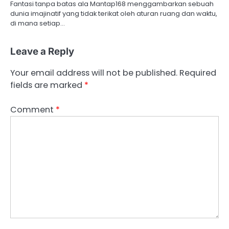
Fantasi tanpa batas ala Mantap168 menggambarkan sebuah
dunia imajinatif yang tidak terikat oleh aturan ruang dan waktu,
di mana setiap…
Leave a Reply
Your email address will not be published.
Required
fields are marked
*
Comment
*