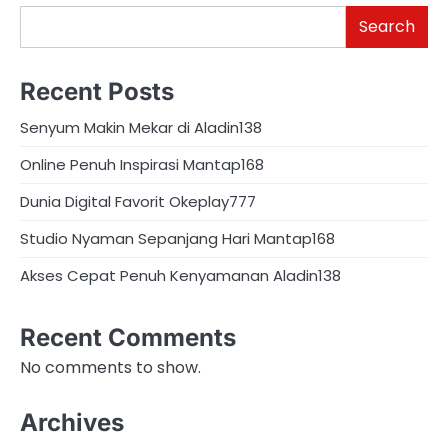
Search
Recent Posts
Senyum Makin Mekar di Aladin138
Online Penuh Inspirasi Mantap168
Dunia Digital Favorit Okeplay777
Studio Nyaman Sepanjang Hari Mantap168
Akses Cepat Penuh Kenyamanan Aladin138
Recent Comments
No comments to show.
Archives