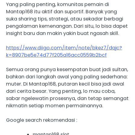
Yang paling penting, komunitas pemain di
Mantap168 itu aktif dan suportif. Banyak yang
suka sharing tips, strategi, atau sekadar berbagi
pengalaman kemenangan. Dari situ, lo bisa dapet
insight baru dan makin yakin buat ngasah skill.
https://www.diigo.com/item/note/bkez7/dqjc?
k=8907be5e74d77f205a16acc0559b2bcf
Semua orang punya kesempatan buat jadi sultan,
bahkan dari langkah awal yang paling sederhana:
muter. Di Mantap168, putaran kecil bisa jadi awal
dari cerita besar. Yang penting, lo mau coba,
sabar ngelewatin prosesnya, dan tetap semangat
nikmatin setiap momen permainannya.
Google search rekomendasi :
mantap168 slot