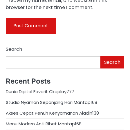
Save my name, email, and website in this
browser for the next time I comment.
Search
Search
Recent Posts
Dunia Digital Favorit Okeplay777
Studio Nyaman Sepanjang Hari Mantap168
Akses Cepat Penuh Kenyamanan Aladin138
Menu Modern Anti Ribet Mantap168