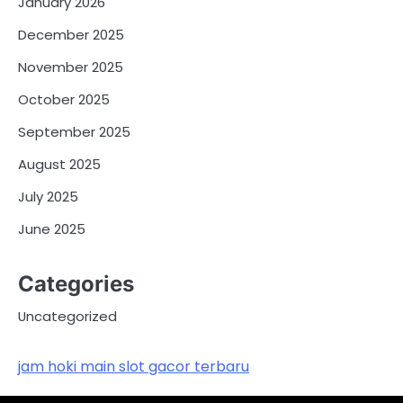
January 2026
December 2025
November 2025
October 2025
September 2025
August 2025
July 2025
June 2025
Categories
Uncategorized
jam hoki main slot gacor terbaru