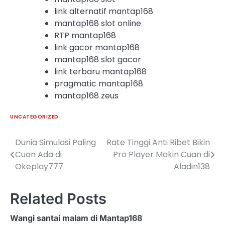
link alternatif mantap168
mantap168 slot online
RTP mantap168
link gacor mantap168
mantap168 slot gacor
link terbaru mantap168
pragmatic mantap168
mantap168 zeus
UNCATEGORIZED
Dunia Simulasi Paling
Rate Tinggi Anti Ribet Bikin
Post
Cuan Ada di
Pro Player Makin Cuan di
navigation
Okeplay777
Aladin138
Related Posts
Wangi santai malam di Mantap168