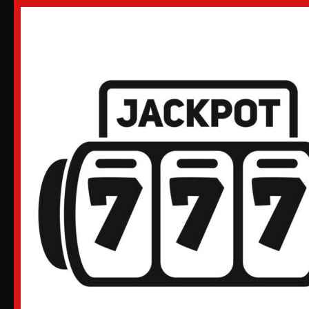
Skip
to
content