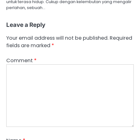
untuk terasa hidup. Cukup dengan kelembutan yang mengalir
perlahan, sebuah…
Leave a Reply
Your email address will not be published.
Required
fields are marked
*
Comment
*