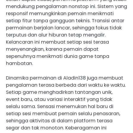
mendukung pengalaman nonstop ini. Sistem yang
responsif memungkinkan pemain menikmati
setiap fitur tanpa gangguan teknis. Transisi antar
permainan berjalan lancar, sehingga fokus tidak
terputus dan alur hiburan tetap mengalir.
Kelancaran ini membuat setiap sesi terasa
menyenangkan, karena pemain dapat
sepenuhnya menikmati dunia game tanpa
hambatan.
Dinamika permainan di Aladin138 juga membuat
pengalaman terasa berbeda dari waktu ke waktu.
Setiap game menghadirkan tantangan unik,
event baru, atau variasi interaktif yang tidak
selalu sama. Sensasi menemukan hal baru di
setiap sesi membuat pemain selalu penasaran,
sehingga aktivitas di dalam platform terasa
segar dan tak monoton. Keberagaman ini