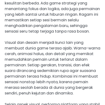
kesulitan berbeda. Ada game strategi yang
menantang fokus dan logika, ada juga permainan
yang lebih santai untuk hiburan ringan. Ragam ini
memastikan setiap sesi bermain selalu
menghadirkan pengalaman baru, sehingga
sensasi seru tetap terjaga tanpa rasa bosan.
Visual dan desain menjadi kunci lain yang
membuat dunia game terasa ajaib. Warna-warna
cerah, animasi halus, dan detail yang memikat
memudahkan pemain untuk terlarut dalam
permainan. Setiap gerakan, transisi, dan efek
suara dirancang sedemikian rupa agar suasana
permainan terasa hidup. Kombinasi ini membuat
sensasi nonstop lebih nyata, karena pemain
merasa seolah berada di dunia yang bergerak
sendiri, penuh kejutan dan dinamika.
Selain aspek visual, performa platform yang stabil