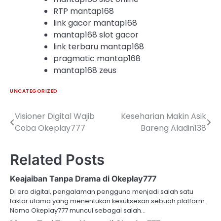
RTP mantap168
link gacor mantap168
mantap168 slot gacor
link terbaru mantap168
pragmatic mantap168
mantap168 zeus
UNCATEGORIZED
Visioner Digital Wajib
Keseharian Makin Asik
Post
Coba Okeplay777
Bareng Aladin138
navigation
Related Posts
Keajaiban Tanpa Drama di Okeplay777
Di era digital, pengalaman pengguna menjadi salah satu
faktor utama yang menentukan kesuksesan sebuah platform.
Nama Okeplay777 muncul sebagai salah…