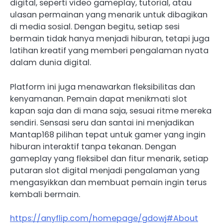
digital, seperti video gameplay, tutorial, atau
ulasan permainan yang menarik untuk dibagikan
di media sosial. Dengan begitu, setiap sesi
bermain tidak hanya menjadi hiburan, tetapi juga
latihan kreatif yang memberi pengalaman nyata
dalam dunia digital.
Platform ini juga menawarkan fleksibilitas dan
kenyamanan. Pemain dapat menikmati slot
kapan saja dan di mana saja, sesuai ritme mereka
sendiri. Sensasi seru dan santai ini menjadikan
Mantap168 pilihan tepat untuk gamer yang ingin
hiburan interaktif tanpa tekanan. Dengan
gameplay yang fleksibel dan fitur menarik, setiap
putaran slot digital menjadi pengalaman yang
mengasyikkan dan membuat pemain ingin terus
kembali bermain.
https://anyflip.com/homepage/gdowj#About