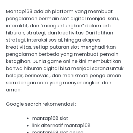
Mantap168 adalah platform yang membuat
pengalaman bermain slot digital menjadi seru,
interaktif, dan “menguntungkan” dalam arti
hiburan, strategi, dan kreativitas. Dari latihan
strategi, interaksi sosial, hingga ekspresi
kreativitas, setiap putaran slot menghadirkan
pengalaman berbeda yang membuat pemain
ketagihan. Dunia game online kini membuktikan
bahwa hiburan digital bisa menjadi sarana untuk
belajar, berinovasi, dan menikmati pengalaman
seru dengan cara yang menyenangkan dan
aman.
Google search rekomendasi :
mantap168 slot
link alternatif mantap168
mantap168 slot online