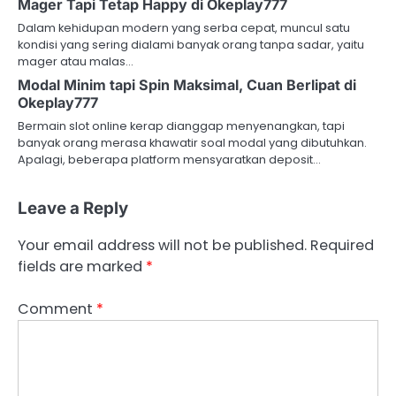
Mager Tapi Tetap Happy di Okeplay777
Dalam kehidupan modern yang serba cepat, muncul satu
kondisi yang sering dialami banyak orang tanpa sadar, yaitu
mager atau malas…
Modal Minim tapi Spin Maksimal, Cuan Berlipat di
Okeplay777
Bermain slot online kerap dianggap menyenangkan, tapi
banyak orang merasa khawatir soal modal yang dibutuhkan.
Apalagi, beberapa platform mensyaratkan deposit…
Leave a Reply
Your email address will not be published.
Required
fields are marked
*
Comment
*