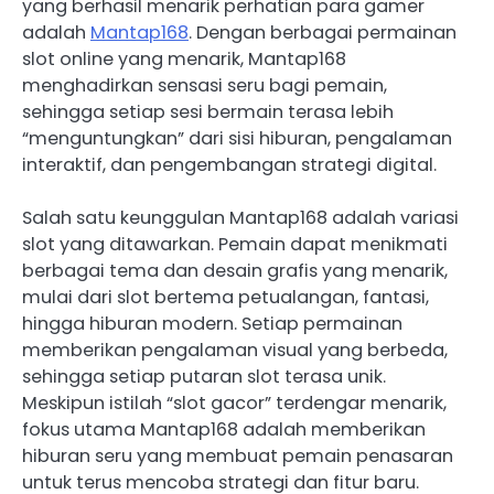
yang berhasil menarik perhatian para gamer
adalah
Mantap168
. Dengan berbagai permainan
slot online yang menarik, Mantap168
menghadirkan sensasi seru bagi pemain,
sehingga setiap sesi bermain terasa lebih
“menguntungkan” dari sisi hiburan, pengalaman
interaktif, dan pengembangan strategi digital.
Salah satu keunggulan Mantap168 adalah variasi
slot yang ditawarkan. Pemain dapat menikmati
berbagai tema dan desain grafis yang menarik,
mulai dari slot bertema petualangan, fantasi,
hingga hiburan modern. Setiap permainan
memberikan pengalaman visual yang berbeda,
sehingga setiap putaran slot terasa unik.
Meskipun istilah “slot gacor” terdengar menarik,
fokus utama Mantap168 adalah memberikan
hiburan seru yang membuat pemain penasaran
untuk terus mencoba strategi dan fitur baru.