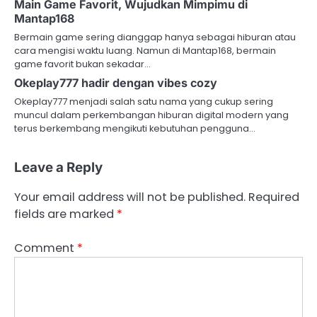
Main Game Favorit, Wujudkan Mimpimu di
Mantap168
Bermain game sering dianggap hanya sebagai hiburan atau
cara mengisi waktu luang. Namun di Mantap168, bermain
game favorit bukan sekadar…
Okeplay777 hadir dengan vibes cozy
Okeplay777 menjadi salah satu nama yang cukup sering
muncul dalam perkembangan hiburan digital modern yang
terus berkembang mengikuti kebutuhan pengguna…
Leave a Reply
Your email address will not be published.
Required
fields are marked
*
Comment
*