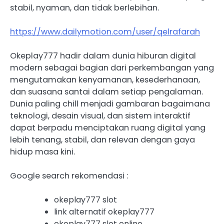
stabil, nyaman, dan tidak berlebihan.
https://www.dailymotion.com/user/qelrafarah
Okeplay777 hadir dalam dunia hiburan digital
modern sebagai bagian dari perkembangan yang
mengutamakan kenyamanan, kesederhanaan,
dan suasana santai dalam setiap pengalaman.
Dunia paling chill menjadi gambaran bagaimana
teknologi, desain visual, dan sistem interaktif
dapat berpadu menciptakan ruang digital yang
lebih tenang, stabil, dan relevan dengan gaya
hidup masa kini.
Google search rekomendasi :
okeplay777 slot
link alternatif okeplay777
okeplay777 slot online