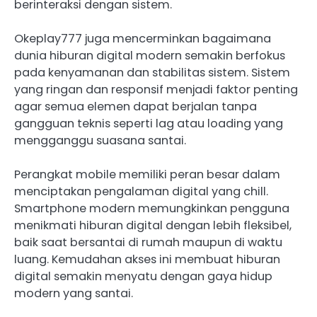
berinteraksi dengan sistem.
Okeplay777 juga mencerminkan bagaimana
dunia hiburan digital modern semakin berfokus
pada kenyamanan dan stabilitas sistem. Sistem
yang ringan dan responsif menjadi faktor penting
agar semua elemen dapat berjalan tanpa
gangguan teknis seperti lag atau loading yang
mengganggu suasana santai.
Perangkat mobile memiliki peran besar dalam
menciptakan pengalaman digital yang chill.
Smartphone modern memungkinkan pengguna
menikmati hiburan digital dengan lebih fleksibel,
baik saat bersantai di rumah maupun di waktu
luang. Kemudahan akses ini membuat hiburan
digital semakin menyatu dengan gaya hidup
modern yang santai.