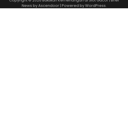
Copyright © 2026
Buktikan Kemenangan di Slot Gacor
| Brief
News by
Ascendoor
| Powered by
WordPress
.