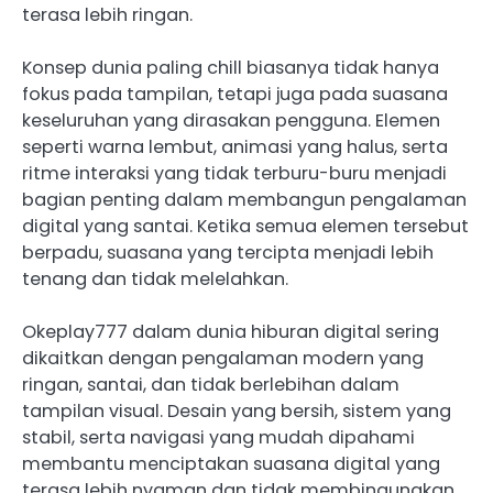
terasa lebih ringan.
Konsep dunia paling chill biasanya tidak hanya
fokus pada tampilan, tetapi juga pada suasana
keseluruhan yang dirasakan pengguna. Elemen
seperti warna lembut, animasi yang halus, serta
ritme interaksi yang tidak terburu-buru menjadi
bagian penting dalam membangun pengalaman
digital yang santai. Ketika semua elemen tersebut
berpadu, suasana yang tercipta menjadi lebih
tenang dan tidak melelahkan.
Okeplay777 dalam dunia hiburan digital sering
dikaitkan dengan pengalaman modern yang
ringan, santai, dan tidak berlebihan dalam
tampilan visual. Desain yang bersih, sistem yang
stabil, serta navigasi yang mudah dipahami
membantu menciptakan suasana digital yang
terasa lebih nyaman dan tidak membingungkan.