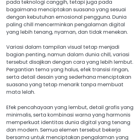
pada teknologi canggih, tetapi juga pada
bagaimana menciptakan suasana yang sesuai
dengan kebutuhan emosional pengguna. Dunia
paling chill mencerminkan pengalaman digital
yang lebih tenang, nyaman, dan tidak menekan.
Variasi dalam tampilan visual tetap menjadi
bagian penting, namun dalam dunia chill, variasi
tersebut disajikan dengan cara yang lebih lembut.
Pergantian tema yang halus, efek transisi ringan,
serta detail desain yang sederhana menciptakan
suasana yang tetap menarik tanpa membuat
mata lelah.
Efek pencahayaan yang lembut, detail grafis yang
minimalis, serta kombinasi warna yang harmonis
memperkuat identitas dunia digital yang tenang
dan modern. Semua elemen tersebut bekerja
bersama untuk menciptakan pengalaman yang