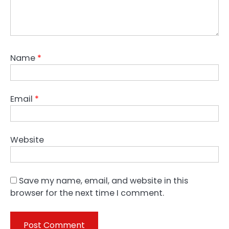
Name
*
Email
*
Website
Save my name, email, and website in this
browser for the next time I comment.