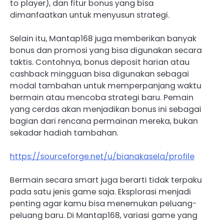
to player), dan fitur bonus yang bisa
dimanfaatkan untuk menyusun strategi.
Selain itu, Mantap168 juga memberikan banyak
bonus dan promosi yang bisa digunakan secara
taktis. Contohnya, bonus deposit harian atau
cashback mingguan bisa digunakan sebagai
modal tambahan untuk memperpanjang waktu
bermain atau mencoba strategi baru. Pemain
yang cerdas akan menjadikan bonus ini sebagai
bagian dari rencana permainan mereka, bukan
sekadar hadiah tambahan.
https://sourceforge.net/u/bianakasela/profile
Bermain secara smart juga berarti tidak terpaku
pada satu jenis game saja. Eksplorasi menjadi
penting agar kamu bisa menemukan peluang-
peluang baru. Di Mantap168, variasi game yang