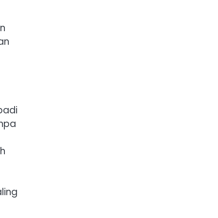
an
an
badi
anpa
ih
ling