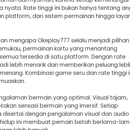
nyata. Rate tinggi ini bukan hanya tentang an
an platform, dari sistem permainan hingga laya
san mengapa Okeplay777 selalu menjadi pilihan
is memukau, permainan kartu yang menantang
 semua tersedia di satu platform. Dengan rate
adi lebih menarik dan memberikan peluang lebi
menang. Kombinasi game seru dan rate tinggi i
muaskan.
engalaman bermain yang optimal. Visual tajam,
ptakan sensasi bermain yang imersif. Setiap
disertai dengan pengalaman visual dan audio
hidup ini membuat pemain betah berlama-lam