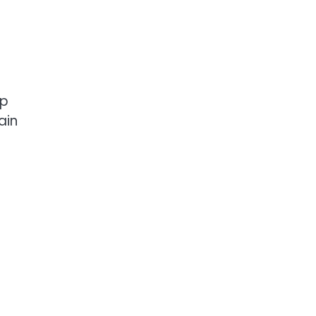
ap
ain