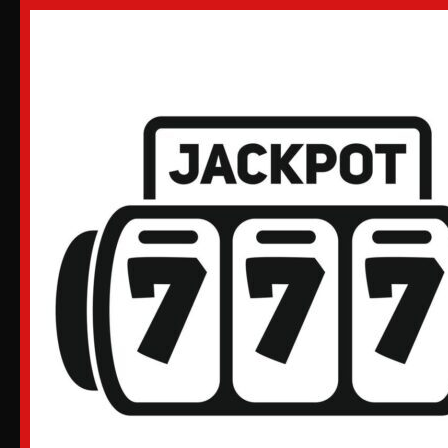
Skip
to
content