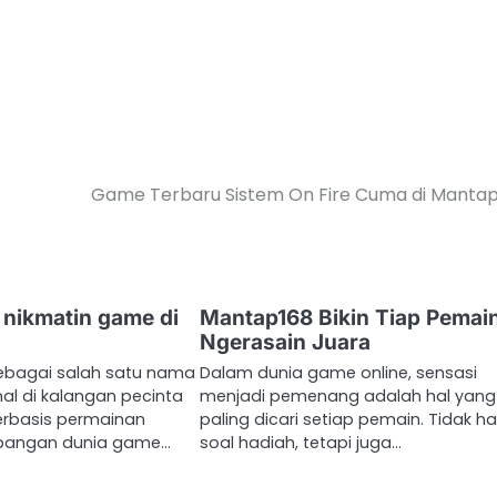
Game Terbaru Sistem On Fire Cuma di Manta
nikmatin game di
Mantap168 Bikin Tiap Pemai
Ngerasain Juara
sebagai salah satu nama
Dalam dunia game online, sensasi
al di kalangan pecinta
menjadi pemenang adalah hal yang
berbasis permainan
paling dicari setiap pemain. Tidak h
bangan dunia game…
soal hadiah, tetapi juga…