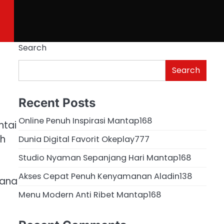
Search
Search
Recent Posts
Online Penuh Inspirasi Mantap168
ntai
ah
Dunia Digital Favorit Okeplay777
Studio Nyaman Sepanjang Hari Mantap168
Akses Cepat Penuh Kenyamanan Aladin138
sana
Menu Modern Anti Ribet Mantap168