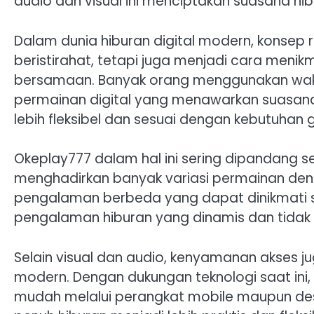
audio dan visual ini menciptakan suasana hibu
Dalam dunia hiburan digital modern, konsep r
beristirahat, tetapi juga menjadi cara meni
bersamaan. Banyak orang menggunakan wakt
permainan digital yang menawarkan suasana 
lebih fleksibel dan sesuai dengan kebutuhan
Okeplay777 dalam hal ini sering dipandang s
menghadirkan banyak variasi permainan den
pengalaman berbeda yang dapat dinikmati s
pengalaman hiburan yang dinamis dan tida
Selain visual dan audio, kenyamanan akses ju
modern. Dengan dukungan teknologi saat ini
mudah melalui perangkat mobile maupun de