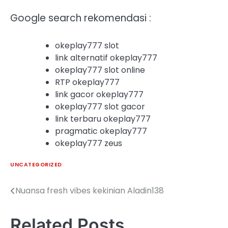
Google search rekomendasi :
okeplay777 slot
link alternatif okeplay777
okeplay777 slot online
RTP okeplay777
link gacor okeplay777
okeplay777 slot gacor
link terbaru okeplay777
pragmatic okeplay777
okeplay777 zeus
UNCATEGORIZED
Nuansa fresh vibes kekinian Aladin138
Post
navigation
Related Posts