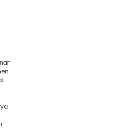
inan
men
at
nya
n