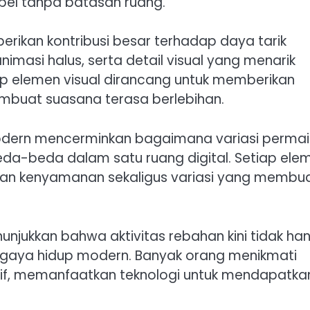
sibel tanpa batasan ruang.
rikan kontribusi besar terhadap daya tarik
animasi halus, serta detail visual yang menarik
ap elemen visual dirancang untuk memberikan
uat suasana terasa berlebihan.
modern mencerminkan bagaimana variasi perma
a-beda dalam satu ruang digital. Setiap ele
an kenyamanan sekaligus variasi yang membu
unjukkan bahwa aktivitas rebahan kini tidak ha
ri gaya hidup modern. Banyak orang menikmati
ktif, memanfaatkan teknologi untuk mendapatka