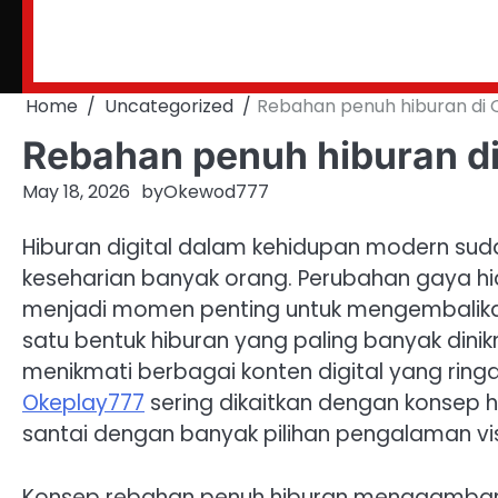
Home
Uncategorized
Rebahan penuh hiburan di
Rebahan penuh hiburan d
May 18, 2026
by
Okewod777
Hiburan digital dalam kehidupan modern suda
keseharian banyak orang. Perubahan gaya h
menjadi momen penting untuk mengembalikan 
satu bentuk hiburan yang paling banyak dinik
menikmati berbagai konten digital yang ringan
Okeplay777
sering dikaitkan dengan konsep 
santai dengan banyak pilihan pengalaman vi
Konsep rebahan penuh hiburan menggambark