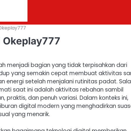
 Okeplay777
i Okeplay777
h menjadi bagian yang tidak terpisahkan dari
idup yang semakin cepat membuat aktivitas sa
energi setelah menjalani rutinitas padat. Sal
mati saat ini adalah aktivitas rebahan sambil
, praktis, dan penuh variasi. Dalam konteks ini,
hiburan digital modern yang menghadirkan sua
sual yang menarik.
an bagaimana teknologi digital memberikan