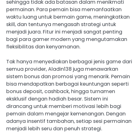
sehingga tidak ada batasan dalam menikmati
permainan. Para pemain bisa memanfaatkan
waktu luang untuk bermain game, meningkatkan
skill, dan tentunya mengasah strategi untuk
menjadi juara. Fitur ini menjadi sangat penting
bagi para gamer modern yang mengutamakan
fleksibilitas dan kenyamanan.
Tak hanya menyediakan berbagai jenis game dari
semua provider, Aladin138 juga menawarkan
sistem bonus dan promosi yang menarik. Pemain
bisa mendapatkan berbagai keuntungan seperti
bonus deposit, cashback, hingga turnamen
eksklusif dengan hadiah besar. Sistem ini
dirancang untuk memberi motivasi lebih bagi
pemain dalam mengejar kemenangan. Dengan
adanya insentif tambahan, setiap sesi permainan
menjadi lebih seru dan penuh strategi.