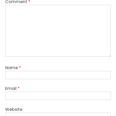
Comment
*
Name
*
Email
*
Website