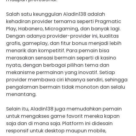
Salah satu keunggulan Aladin138 adalah
kehadiran provider ternama seperti Pragmatic
Play, Habanero, Microgaming, dan banyak lagi.
Dengan adanya provider-provider ini, kualitas
grafis, gameplay, dan fitur bonus menjadi lebih
menarik dan kompetitif. Para pemain bisa
merasakan sensasi bermain seperti di kasino
nyata, dengan berbagai pilihan tema dan
mekanisme permainan yang inovatif. Setiap
provider membawa ciri khasnya sendiri, sehingga
pengalaman bermain tidak monoton dan selalu
menantang.
Selain itu, Aladin138 juga memudahkan pemain
untuk mengakses game favorit mereka kapan
saja dan di mana saja. Platform ini didesain
responsif untuk desktop maupun mobile,