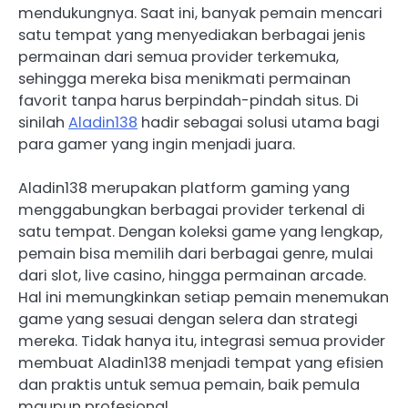
mendukungnya. Saat ini, banyak pemain mencari
satu tempat yang menyediakan berbagai jenis
permainan dari semua provider terkemuka,
sehingga mereka bisa menikmati permainan
favorit tanpa harus berpindah-pindah situs. Di
sinilah
Aladin138
hadir sebagai solusi utama bagi
para gamer yang ingin menjadi juara.
Aladin138 merupakan platform gaming yang
menggabungkan berbagai provider terkenal di
satu tempat. Dengan koleksi game yang lengkap,
pemain bisa memilih dari berbagai genre, mulai
dari slot, live casino, hingga permainan arcade.
Hal ini memungkinkan setiap pemain menemukan
game yang sesuai dengan selera dan strategi
mereka. Tidak hanya itu, integrasi semua provider
membuat Aladin138 menjadi tempat yang efisien
dan praktis untuk semua pemain, baik pemula
maupun profesional.