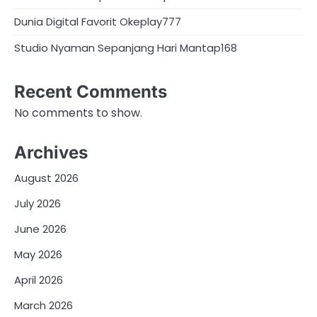
Dunia Digital Favorit Okeplay777
Studio Nyaman Sepanjang Hari Mantap168
Recent Comments
No comments to show.
Archives
August 2026
July 2026
June 2026
May 2026
April 2026
March 2026