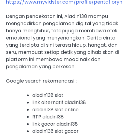
https://www.myvidster.com/profile/pentafloryn
Dengan pendekatan ini, Aladin138 mampu
menghadirkan pengalaman digital yang tidak
hanya menghibur, tetapi juga membawa efek
emosional yang menyenangkan. Cerita cinta
yang tercipta di sini terasa hidup, hangat, dan
seru, membuat setiap detik yang dihabiskan di
platform ini membawa mood naik dan
pengalaman yang berkesan.
Google search rekomendasi :
aladin138 slot
link alternatif aladin138
aladin138 slot online
RTP aladin138
link gacor aladin138
aladin138 slot gacor