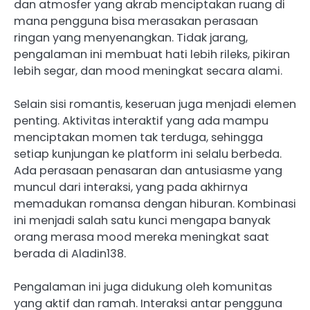
dan atmosfer yang akrab menciptakan ruang di
mana pengguna bisa merasakan perasaan
ringan yang menyenangkan. Tidak jarang,
pengalaman ini membuat hati lebih rileks, pikiran
lebih segar, dan mood meningkat secara alami.
Selain sisi romantis, keseruan juga menjadi elemen
penting. Aktivitas interaktif yang ada mampu
menciptakan momen tak terduga, sehingga
setiap kunjungan ke platform ini selalu berbeda.
Ada perasaan penasaran dan antusiasme yang
muncul dari interaksi, yang pada akhirnya
memadukan romansa dengan hiburan. Kombinasi
ini menjadi salah satu kunci mengapa banyak
orang merasa mood mereka meningkat saat
berada di Aladin138.
Pengalaman ini juga didukung oleh komunitas
yang aktif dan ramah. Interaksi antar pengguna