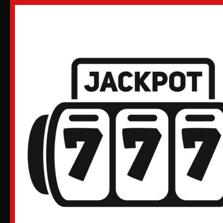
Skip
to
content