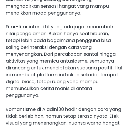
menghadirkan sensasi hangat yang mampu
menaikkan mood penggunanya.
Fitur-fitur interaktif yang ada juga menambah
nilai pengalaman. Bukan hanya soal hiburan,
tetapi lebih pada bagaimana pengguna bisa
saling berinteraksi dengan cara yang
menyenangkan. Dari percakapan santai hingga
aktivitas yang memicu antusiasme, semuanya
dirancang untuk menciptakan suasana positif. Hal
ini membuat platform ini bukan sekadar tempat
digital biasa, tetapi ruang yang mampu
memunculkan cerita manis di antara
penggunanya.
Romantisme di Aladin138 hadir dengan cara yang
tidak berlebihan, namun tetap terasa nyata. Efek
visual yang menenangkan, nuansa warna hangat,