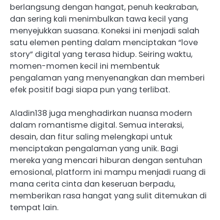
berlangsung dengan hangat, penuh keakraban,
dan sering kali menimbulkan tawa kecil yang
menyejukkan suasana. Koneksi ini menjadi salah
satu elemen penting dalam menciptakan “love
story” digital yang terasa hidup. Seiring waktu,
momen-momen kecil ini membentuk
pengalaman yang menyenangkan dan memberi
efek positif bagi siapa pun yang terlibat.
Aladin138 juga menghadirkan nuansa modern
dalam romantisme digital. Semua interaksi,
desain, dan fitur saling melengkapi untuk
menciptakan pengalaman yang unik. Bagi
mereka yang mencari hiburan dengan sentuhan
emosional, platform ini mampu menjadi ruang di
mana cerita cinta dan keseruan berpadu,
memberikan rasa hangat yang sulit ditemukan di
tempat lain.