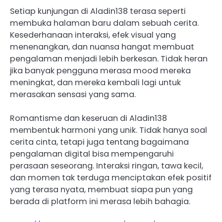
Setiap kunjungan di Aladin138 terasa seperti
membuka halaman baru dalam sebuah cerita.
Kesederhanaan interaksi, efek visual yang
menenangkan, dan nuansa hangat membuat
pengalaman menjadi lebih berkesan. Tidak heran
jika banyak pengguna merasa mood mereka
meningkat, dan mereka kembali lagi untuk
merasakan sensasi yang sama.
Romantisme dan keseruan di Aladin138
membentuk harmoni yang unik. Tidak hanya soal
cerita cinta, tetapi juga tentang bagaimana
pengalaman digital bisa mempengaruhi
perasaan seseorang. Interaksi ringan, tawa kecil,
dan momen tak terduga menciptakan efek positif
yang terasa nyata, membuat siapa pun yang
berada di platform ini merasa lebih bahagia.