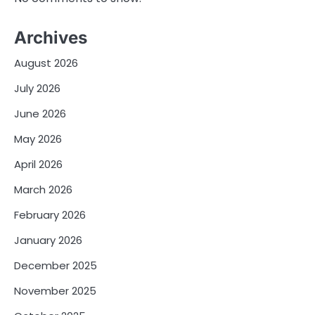
Archives
August 2026
July 2026
June 2026
May 2026
April 2026
March 2026
February 2026
January 2026
December 2025
November 2025