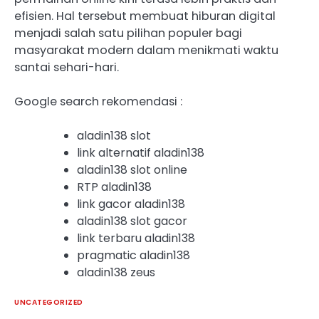
efisien. Hal tersebut membuat hiburan digital
menjadi salah satu pilihan populer bagi
masyarakat modern dalam menikmati waktu
santai sehari-hari.
Google search rekomendasi :
aladin138 slot
link alternatif aladin138
aladin138 slot online
RTP aladin138
link gacor aladin138
aladin138 slot gacor
link terbaru aladin138
pragmatic aladin138
aladin138 zeus
UNCATEGORIZED