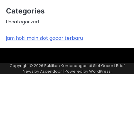
Categories
Uncategorized
jam hoki main slot gacor terbaru
Copyright © 2026
Buktikan Kemenangan di Slot Gacor
| Brief
News by
Ascendoor
| Powered by
WordPress
.