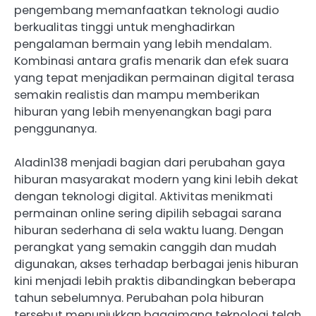
pengembang memanfaatkan teknologi audio
berkualitas tinggi untuk menghadirkan
pengalaman bermain yang lebih mendalam.
Kombinasi antara grafis menarik dan efek suara
yang tepat menjadikan permainan digital terasa
semakin realistis dan mampu memberikan
hiburan yang lebih menyenangkan bagi para
penggunanya.
Aladin138 menjadi bagian dari perubahan gaya
hiburan masyarakat modern yang kini lebih dekat
dengan teknologi digital. Aktivitas menikmati
permainan online sering dipilih sebagai sarana
hiburan sederhana di sela waktu luang. Dengan
perangkat yang semakin canggih dan mudah
digunakan, akses terhadap berbagai jenis hiburan
kini menjadi lebih praktis dibandingkan beberapa
tahun sebelumnya. Perubahan pola hiburan
tersebut menunjukkan bagaimana teknologi telah