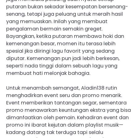
putaran bukan sekadar kesempatan bersenang-
senang, tetapi juga peluang untuk meraih hasil
yang memuaskan. Inilah yang membuat
pengalaman bermain semakin greget.
Bayangkan, ketika putaran membawa hoki dan
kemenangan besar, momen itu terasa lebih
spesial jika diiringi lagu favorit yang sedang
diputar. Kemenangan pun jadi lebih berkesan,
seperti nada tinggi dalam sebuah lagu yang
membuat hati melonjak bahagia.
Untuk menambah semangat, Aladin138 rutin
menghadirkan event seru dan promo menarik.
Event memberikan tantangan segar, sementara
promo menawarkan keuntungan ekstra yang bisa
dimanfaatkan oleh pemain. Kehadiran event dan
promo ini ibarat kejutan dalam playlist musik—
kadang datang tak terduga tapi selalu