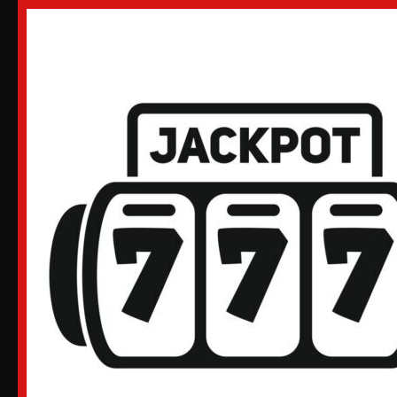
Skip
to
content