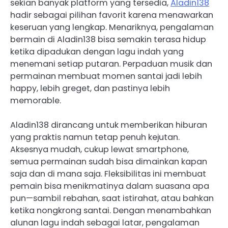
sekian banyak platform yang tersedia,
Aladin138
hadir sebagai pilihan favorit karena menawarkan
keseruan yang lengkap. Menariknya, pengalaman
bermain di Aladin138 bisa semakin terasa hidup
ketika dipadukan dengan lagu indah yang
menemani setiap putaran. Perpaduan musik dan
permainan membuat momen santai jadi lebih
happy, lebih greget, dan pastinya lebih
memorable.
Aladin138 dirancang untuk memberikan hiburan
yang praktis namun tetap penuh kejutan.
Aksesnya mudah, cukup lewat smartphone,
semua permainan sudah bisa dimainkan kapan
saja dan di mana saja. Fleksibilitas ini membuat
pemain bisa menikmatinya dalam suasana apa
pun—sambil rebahan, saat istirahat, atau bahkan
ketika nongkrong santai. Dengan menambahkan
alunan lagu indah sebagai latar, pengalaman