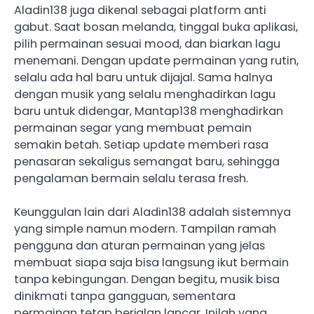
Aladin138 juga dikenal sebagai platform anti
gabut. Saat bosan melanda, tinggal buka aplikasi,
pilih permainan sesuai mood, dan biarkan lagu
menemani. Dengan update permainan yang rutin,
selalu ada hal baru untuk dijajal. Sama halnya
dengan musik yang selalu menghadirkan lagu
baru untuk didengar, Mantap138 menghadirkan
permainan segar yang membuat pemain
semakin betah. Setiap update memberi rasa
penasaran sekaligus semangat baru, sehingga
pengalaman bermain selalu terasa fresh.
Keunggulan lain dari Aladin138 adalah sistemnya
yang simple namun modern. Tampilan ramah
pengguna dan aturan permainan yang jelas
membuat siapa saja bisa langsung ikut bermain
tanpa kebingungan. Dengan begitu, musik bisa
dinikmati tanpa gangguan, sementara
permainan tetap berjalan lancar. Inilah yang