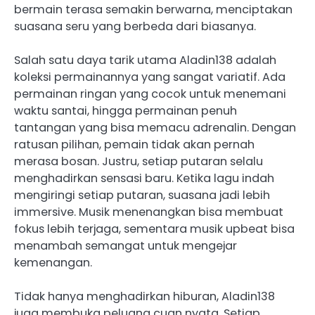
bermain terasa semakin berwarna, menciptakan
suasana seru yang berbeda dari biasanya.
Salah satu daya tarik utama Aladin138 adalah
koleksi permainannya yang sangat variatif. Ada
permainan ringan yang cocok untuk menemani
waktu santai, hingga permainan penuh
tantangan yang bisa memacu adrenalin. Dengan
ratusan pilihan, pemain tidak akan pernah
merasa bosan. Justru, setiap putaran selalu
menghadirkan sensasi baru. Ketika lagu indah
mengiringi setiap putaran, suasana jadi lebih
immersive. Musik menenangkan bisa membuat
fokus lebih terjaga, sementara musik upbeat bisa
menambah semangat untuk mengejar
kemenangan.
Tidak hanya menghadirkan hiburan, Aladin138
juga membuka peluang cuan nyata. Setiap