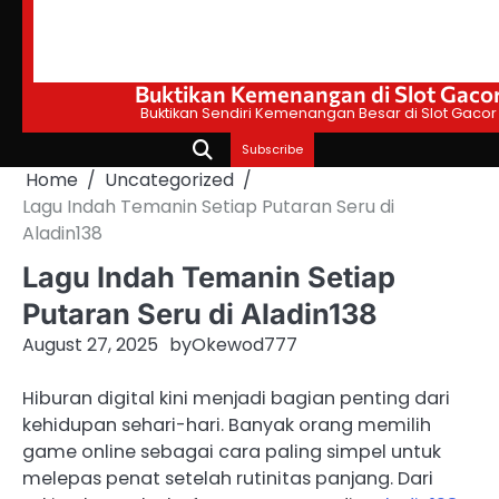
Buktikan Kemenangan di Slot Gaco
Buktikan Sendiri Kemenangan Besar di Slot Gacor
Subscribe
Home
Uncategorized
Lagu Indah Temanin Setiap Putaran Seru di
Aladin138
Lagu Indah Temanin Setiap
Putaran Seru di Aladin138
August 27, 2025
by
Okewod777
Hiburan digital kini menjadi bagian penting dari
kehidupan sehari-hari. Banyak orang memilih
game online sebagai cara paling simpel untuk
melepas penat setelah rutinitas panjang. Dari