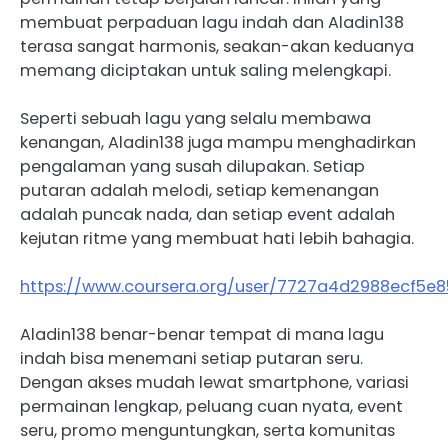
membuat perpaduan lagu indah dan Aladin138
terasa sangat harmonis, seakan-akan keduanya
memang diciptakan untuk saling melengkapi.
Seperti sebuah lagu yang selalu membawa
kenangan, Aladin138 juga mampu menghadirkan
pengalaman yang susah dilupakan. Setiap
putaran adalah melodi, setiap kemenangan
adalah puncak nada, dan setiap event adalah
kejutan ritme yang membuat hati lebih bahagia.
https://www.coursera.org/user/7727a4d2988ecf5e
Aladin138 benar-benar tempat di mana lagu
indah bisa menemani setiap putaran seru.
Dengan akses mudah lewat smartphone, variasi
permainan lengkap, peluang cuan nyata, event
seru, promo menguntungkan, serta komunitas