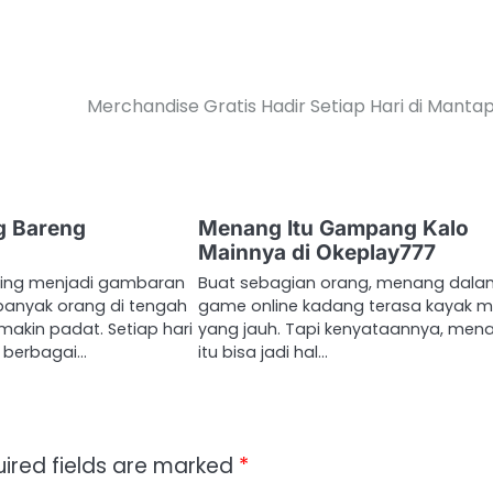
Merchandise Gratis Hadir Setiap Hari di Manta
g Bareng
Menang Itu Gampang Kalo
Mainnya di Okeplay777
ring menjadi gambaran
Buat sebagian orang, menang dal
 banyak orang di tengah
game online kadang terasa kayak m
emakin padat. Setiap hari
yang jauh. Tapi kenyataannya, men
 berbagai…
itu bisa jadi hal…
ired fields are marked
*