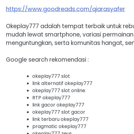
https://www.goodreads.com/qiarasyafer
Okeplay777 adalah tempat terbaik untuk reb
mudah lewat smartphone, variasi permainan 
menguntungkan, serta komunitas hangat, semua
Google search rekomendasi :
okeplay777 slot
link alternatif okeplay777
okeplay777 slot online
RTP okeplay777
link gacor okeplay777
okeplay777 slot gacor
link terbaru okeplay777
pragmatic okeplay777
okeplay777 zeus