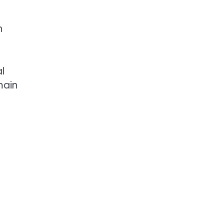
n
l
main