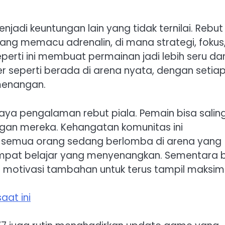
jadi keuntungan lain yang tidak ternilai. Rebut
ang memacu adrenalin, di mana strategi, fokus
eperti ini membuat permainan jadi lebih seru da
 seperti berada di arena nyata, dengan setia
menangan.
aya pengalaman rebut piala. Pemain bisa salin
angan mereka. Kehangatan komunitas ini
 semua orang sedang berlomba di arena yang
tempat belajar yang menyenangkan. Sementara 
otivasi tambahan untuk terus tampil maksima
aat ini