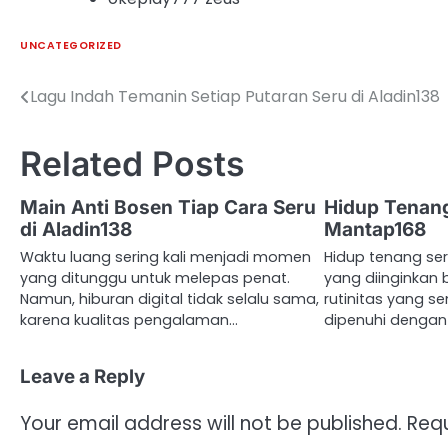
UNCATEGORIZED
Lagu Indah Temanin Setiap Putaran Seru di Aladin138
Post
navigation
Related Posts
Main Anti Bosen Tiap Cara Seru
Hidup Tenan
di Aladin138
Mantap168
Waktu luang sering kali menjadi momen
Hidup tenang se
yang ditunggu untuk melepas penat.
yang diinginkan
Namun, hiburan digital tidak selalu sama,
rutinitas yang s
karena kualitas pengalaman…
dipenuhi dengan
Leave a Reply
Your email address will not be published.
Requ