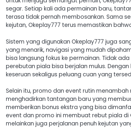
Untuk menjaga semangat pemain, Okeplay77
segar. Setiap kali ada permainan baru, tantan
terasa tidak pernah membosankan. Sama sep
kejutan, Okeplay777 terus memastikan bahwa 
Sistem yang digunakan Okeplay777 juga sang
yang menarik, navigasi yang mudah dipaham
bisa langsung fokus ke permainan. Tidak a
perebutan piala bisa berjalan mulus. Dengan 
keseruan sekaligus peluang cuan yang tersed
Selain itu, promo dan event rutin menambah ni
menghadirkan tantangan baru yang membua
memberikan bonus ekstra yang bisa dimanfa
event dan promo ini membuat rebut piala di
melainkan juga perjalanan penuh kejutan yan