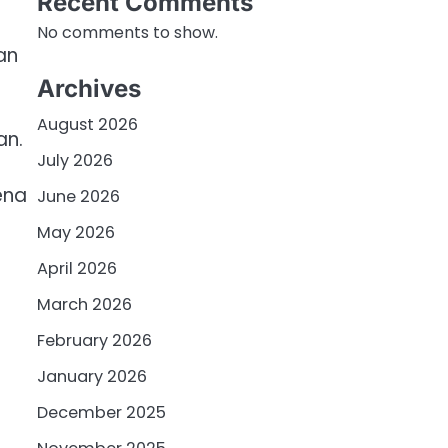
Recent Comments
No comments to show.
an
Archives
August 2026
an.
July 2026
ena
June 2026
May 2026
April 2026
March 2026
February 2026
January 2026
December 2025