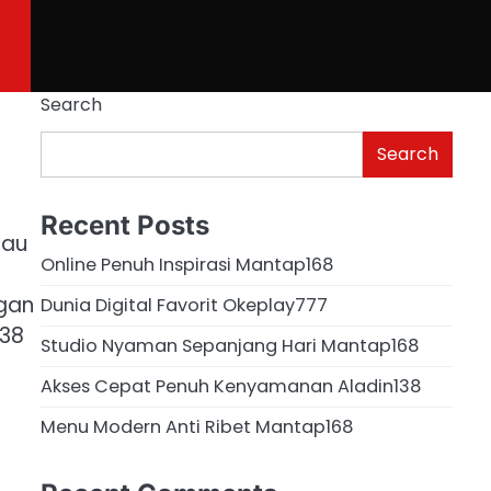
Search
Search
Recent Posts
tau
Online Penuh Inspirasi Mantap168
ngan
Dunia Digital Favorit Okeplay777
138
Studio Nyaman Sepanjang Hari Mantap168
Akses Cepat Penuh Kenyamanan Aladin138
Menu Modern Anti Ribet Mantap168