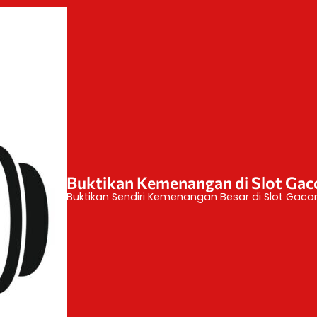
Buktikan Kemenangan di Slot Gac
Buktikan Sendiri Kemenangan Besar di Slot Gaco