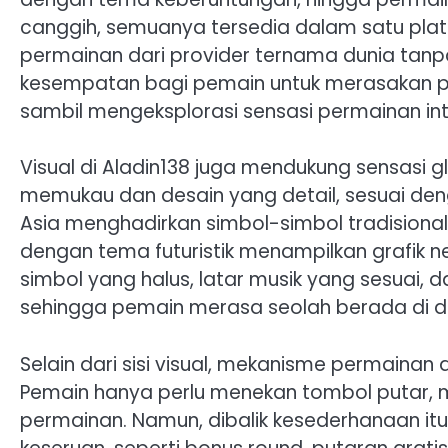
canggih, semuanya tersedia dalam satu plat
permainan dari provider ternama dunia tanpa
kesempatan bagi pemain untuk merasakan p
sambil mengeksplorasi sensasi permainan in
Visual di Aladin138 juga mendukung sensasi 
memukau dan desain yang detail, sesuai deng
Asia menghadirkan simbol-simbol tradision
dengan tema futuristik menampilkan grafik 
simbol yang halus, latar musik yang sesuai, 
sehingga pemain merasa seolah berada di du
Selain dari sisi visual, mekanisme permainan
Pemain hanya perlu menekan tombol putar, m
permainan. Namun, dibalik kesederhanaan itu