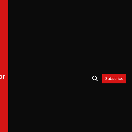
or
Subscribe
r