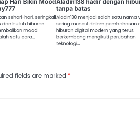
ap Hari Bikin Mood
Aladin138 hadir dengan hibu
ay777
tanpa batas
an sehari-hari, seringkali
Aladin138 menjadi salah satu nama 
s dan butuh hiburan
sering muncul dalam pembahasan 
embalikan mood
hiburan digital modern yang terus
alah satu cara…
berkembang mengikuti perubahan
teknologi…
ired fields are marked
*