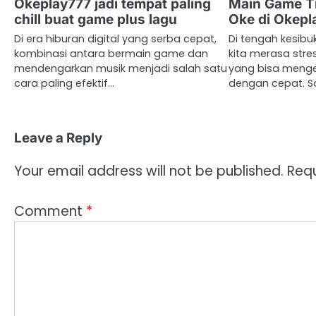
Okeplay777 jadi tempat paling
Main Game Ti
chill buat game plus lagu
Oke di Okepl
Di era hiburan digital yang serba cepat,
Di tengah kesibuk
kombinasi antara bermain game dan
kita merasa stre
mendengarkan musik menjadi salah satu
yang bisa meng
cara paling efektif…
dengan cepat. S
Leave a Reply
Your email address will not be published.
Requ
Comment
*