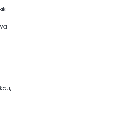
ik
awa
kau,