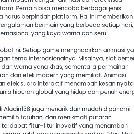
form. Pemain bisa mencoba berbagai jenis
 harus berpindah platform. Hal ini memberikan
engalaman bermain yang berbeda setiap hari,
ternasional yang kaya warna dan seru.
global ini. Setiap game menghadirkan animasi y
an tema internasionalnya. Misalnya, slot bert
al dan warna yang khas, sementara permainan
neon dan efek modern yang memikat. Animasi
dan efek suara interaktif menambah kesan nyata
nia hiburan global yang hidup dan penuh energ
 di Aladin138 juga menarik dan mudah dipahami.
emilih taruhan, dan menikmati putaran
 terdapat fitur-fitur inovatif yang menambah