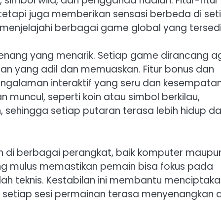
 simbol wild, dan pengganda hadiah. Fitur-fitur 
etapi juga memberikan sensasi berbeda di set
menjelajahi berbagai game global yang tersedi
enang yang menarik. Setiap game dirancang a
n yang adil dan memuaskan. Fitur bonus dan
engalaman interaktif yang seru dan kesempata
 muncul, seperti koin atau simbol berkilau,
sehingga setiap putaran terasa lebih hidup d
an di berbagai perangkat, baik komputer maupu
ang mulus memastikan pemain bisa fokus pada
h teknis. Kestabilan ini membantu menciptaka
setiap sesi permainan terasa menyenangkan 