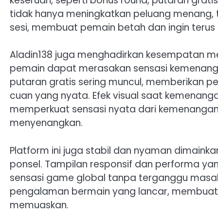
keseruan, seperti bonus round, putaran gratis,
tidak hanya meningkatkan peluang menang, t
sesi, membuat pemain betah dan ingin terus 
Aladin138 juga menghadirkan kesempatan m
pemain dapat merasakan sensasi kemenanga
putaran gratis sering muncul, memberikan p
cuan yang nyata. Efek visual saat kemenangan
memperkuat sensasi nyata dari kemenangan, 
menyenangkan.
Platform ini juga stabil dan nyaman dimaink
ponsel. Tampilan responsif dan performa y
sensasi game global tanpa terganggu masala
pengalaman bermain yang lancar, membuat 
memuaskan.