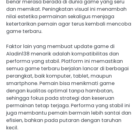
benar merasa berada di dunia game yang seru
dan memikat. Peningkatan visual ini menambah
nilai estetika permainan sekaligus menjaga
ketertarikan pemain agar terus kembali mencoba
game terbaru.
Faktor lain yang membuat update game di
Aladin138 menarik adalah kompatibilitas dan
performa yang stabil. Platform ini memastikan
semua game terbaru berjalan lancar di berbagai
perangkat, baik komputer, tablet, maupun
smartphone. Pemain bisa menikmati game
dengan kualitas optimal tanpa hambatan,
sehingga fokus pada strategi dan keseruan
permainan tetap terjaga. Performa yang stabil ini
juga membantu pemain bermain lebih santai dan
efisien, bahkan pada putaran dengan taruhan
kecil.