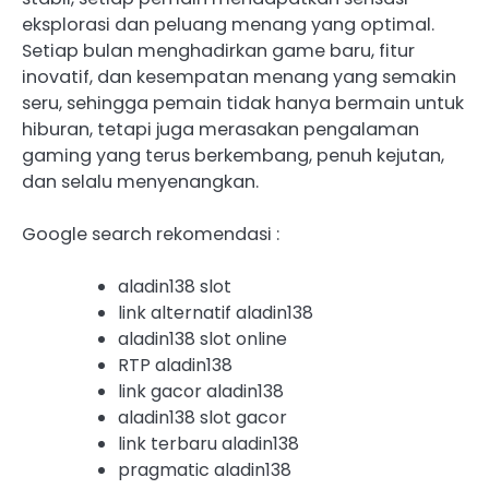
eksplorasi dan peluang menang yang optimal.
Setiap bulan menghadirkan game baru, fitur
inovatif, dan kesempatan menang yang semakin
seru, sehingga pemain tidak hanya bermain untuk
hiburan, tetapi juga merasakan pengalaman
gaming yang terus berkembang, penuh kejutan,
dan selalu menyenangkan.
Google search rekomendasi :
aladin138 slot
link alternatif aladin138
aladin138 slot online
RTP aladin138
link gacor aladin138
aladin138 slot gacor
link terbaru aladin138
pragmatic aladin138