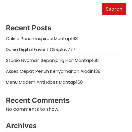
Search
Recent Posts
Online Penuh Inspirasi Mantap168
Dunia Digital Favorit Okeplay777
Studio Nyaman Sepanjang Hari Mantap168
Akses Cepat Penuh Kenyamanan Aladin138
Menu Modern Anti Ribet Mantap168
Recent Comments
No comments to show.
Archives