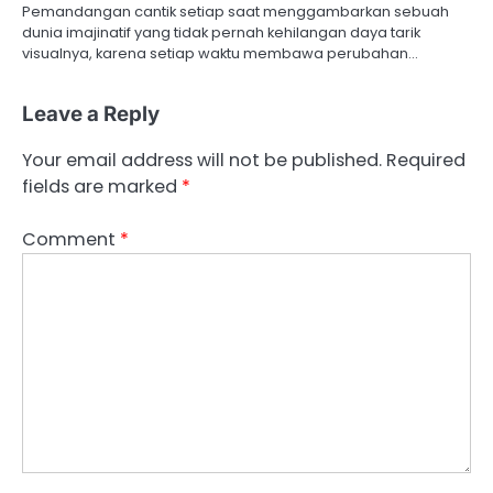
Pemandangan cantik setiap saat menggambarkan sebuah
dunia imajinatif yang tidak pernah kehilangan daya tarik
visualnya, karena setiap waktu membawa perubahan…
Leave a Reply
Your email address will not be published.
Required
fields are marked
*
Comment
*