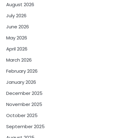
August 2026
July 2026
June 2026
May 2026
April 2026
March 2026
February 2026
January 2026
December 2025
November 2025
October 2025
September 2025
August 2025